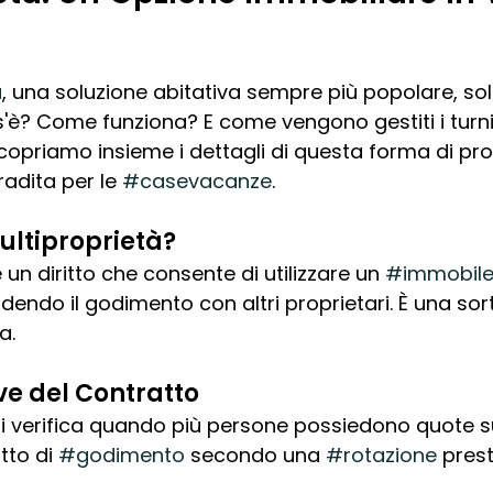
à
, una soluzione abitativa sempre più popolare, sol
? Come funziona? E come vengono gestiti i turni 
opriamo insieme i dettagli di questa forma di prop
adita per le 
#casevacanze
.
ultiproprietà?
 un diritto che consente di utilizzare un 
#immobil
videndo il godimento con altri proprietari. È una sort
a.
ve del Contratto
si verifica quando più persone possiedono quote su
tto di 
#godimento
 secondo una 
#rotazione
 prest