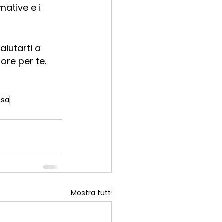
ative e i 
iutarti a 
ore per te.
asa
Mostra tutti