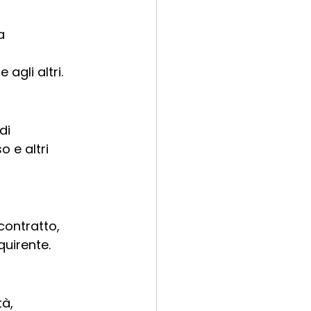
a 
 agli altri.
di 
 e altri 
contratto, 
quirente.
à, 