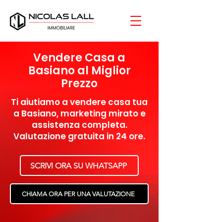
Vendere Casa a
Basiano al Miglior
Prezzo
Ti aiutiamo a vendere casa tua
a Basiano, marketing mirato e
assistenza completa.
Valutazione gratuita in 24 ore.
SCRIVI ORA SU WHATSAPP
CHIAMA ORA PER UNA VALUTAZIONE