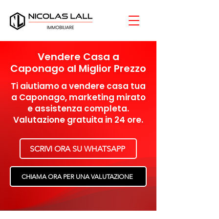
Vendere Casa a
Caponago al Miglior Prezzo
Ti aiutiamo a vendere casa tua
a Caponago, marketing mirato
e assistenza completa.
Valutazione gratuita in 24 ore.
SCRIVI ORA SU WHATSAPP
CHIAMA ORA PER UNA VALUTAZIONE