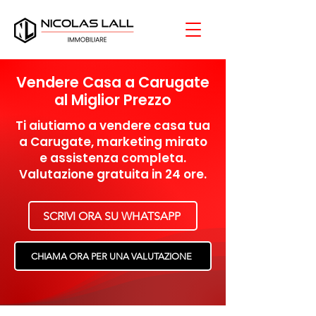
Vendere Casa a Carugate
al Miglior Prezzo
Ti aiutiamo a vendere casa tua
a Carugate, marketing mirato
e assistenza completa.
Valutazione gratuita in 24 ore.
SCRIVI ORA SU WHATSAPP
CHIAMA ORA PER UNA VALUTAZIONE