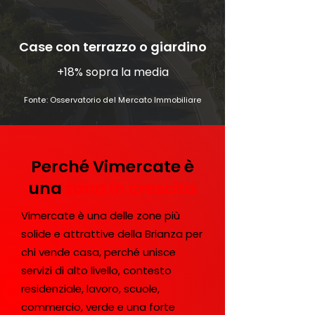
Case con terrazzo o giardino
+18% sopra la media
Fonte:
Osservatorio del Mercato Immobiliare
Perché Vimercate è
una
zona in crescita
Vimercate è una delle zone più
solide e attrattive della Brianza per
chi vende casa, perché unisce
servizi di alto livello, contesto
residenziale, lavoro, scuole,
commercio, verde e una forte