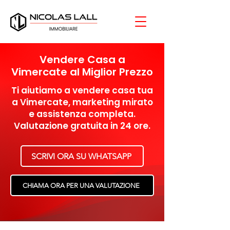
Vendere Casa a
Vimercate al Miglior Prezzo
Ti aiutiamo a vendere casa tua
a Vimercate, marketing mirato
e assistenza completa.
Valutazione gratuita in 24 ore.
SCRIVI ORA SU WHATSAPP
CHIAMA ORA PER UNA VALUTAZIONE