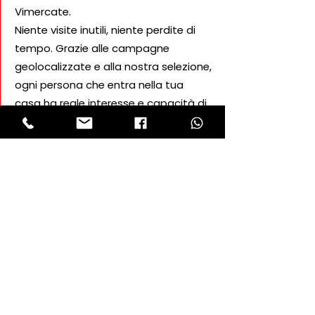
Vimercate.
Niente visite inutili, niente perdite di
tempo. Grazie alle campagne
geolocalizzate e alla nostra selezione,
ogni persona che entra nella tua
casa ha reale interesse e capacità di
acquisto.
Così vendi prima e meglio.