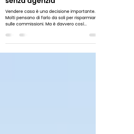
autonomamente: vantaggi
e rischi della vendita casa
senza agenzia
Vendere casa è una decisione importante.
Molti pensano di farlo da soli per risparmiare
sulle commissioni. Ma è davvero così
semplice? In questo articolo ti racconto i
vantaggi e i rischi della vendita casa senza
agenzia. Ti guiderò con consigli pratici e
informazioni utili, soprattutto se vivi o vuoi
vendere in zone come Monza e Brianza,
Milano Nord-Est e Bergamo Ovest. Vendere
casa autonomamente: vantaggi e rischi
della vendita casa senza agenzia Vendita
casa senza agenzia: