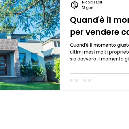
Nicolas Lall
offrendoti strategie semp
13 gen
al meglio la vendita della 
Quand'è il mo
per vendere c
Quand'è il momento giust
ultimi mesi molti propriet
sia davvero il momento gi
vendita la propria casa. L
parte dei casi, è sì. Il me
vivendo una fase favorevol
soprattutto per chi possi
posizionati o con caratte
perché. Domanda attiva e 
Nonostante l’aumento dei t