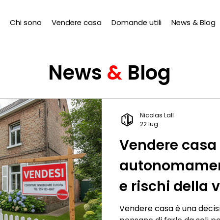
Chi sono
Vendere casa
Domande utili
News & Blog
News
&
Blog
Nicolas Lall
22 lug
Vendere casa
autonomament
e rischi della
senza agenzia
Vendere casa è una decis