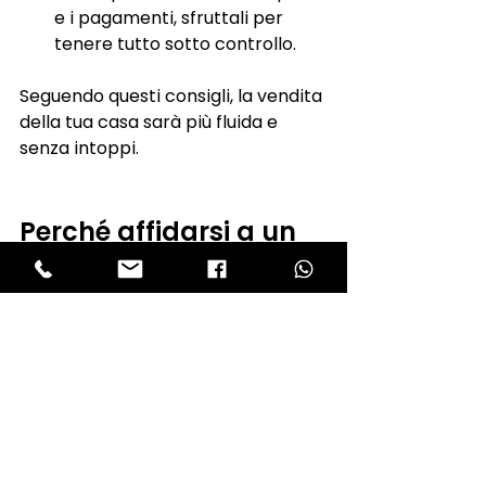
e i pagamenti, sfruttali per 
tenere tutto sotto controllo.
Seguendo questi consigli, la vendita 
della tua casa sarà più fluida e 
senza intoppi.
Perché affidarsi a un 
consulente 
immobiliare esperto
Gestire la vendita di una casa può 
essere complicato, soprattutto 
quando si tratta di aspetti 
burocratici come la liberatoria per 
il rogito. Un consulente immobiliare 