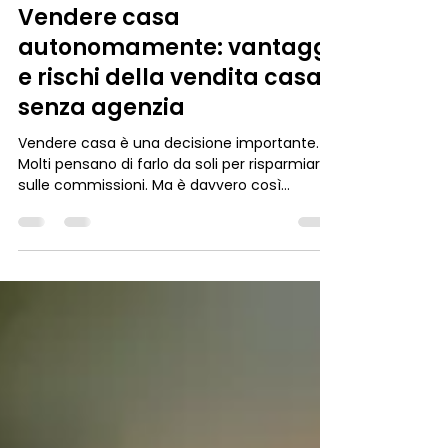
Nicolas Lall
22 lug
Vendere casa
autonomamente: vantaggi
e rischi della vendita casa
senza agenzia
Vendere casa è una decisione importante.
Molti pensano di farlo da soli per risparmiare
sulle commissioni. Ma è davvero così
semplice? In questo articolo ti racconto i
vantaggi e i rischi della vendita casa senza
agenzia. Ti guiderò con consigli pratici e
informazioni utili, soprattutto se vivi o vuoi
vendere in zone come Monza e Brianza,
Milano Nord-Est e Bergamo Ovest. Vendere
casa autonomamente: vantaggi e rischi
della vendita casa senza agenzia Vendita