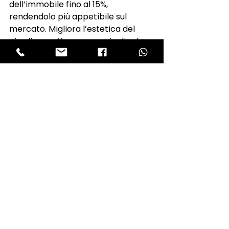
dell’immobile fino al 15%, 
rendendolo più appetibile sul 
mercato. Migliora l’estetica del 
giardino e offre uno spazio di relax, 
ma è fondamentale valutare costi 
iniziali, tasse e manutenzione.
Se stai pensando di costruire una 
piscina e vuoi capire come 
valorizzare al meglio il tuo 
immobile, contattami per una 
consulenza personalizzata!
Quanto Costa Realizzare una 
Piscina Interrata? Costi, Permessi e 
Tasse
Vendere casa
Agenzia immobiliare
Consulente immobiliare
Comprare casa
Aumenta il valore della casa
Valore casa