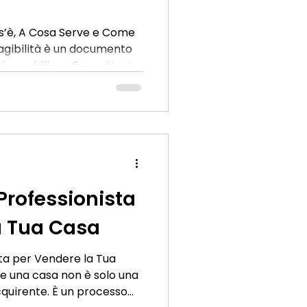
Cos’è, A Cosa Serve e Come
i agibilità è un documento
immobiliare. Esso attesta
 per essere abitato o
norme di sicurezza, igiene,
getico previste dalla
importante, quando serve
erve il Certificato di
cato garantisce che un
ati
 Professionista
a Tua Casa
sta per Vendere la Tua
e una casa non è solo una
cquirente. È un processo