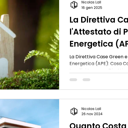
Nicolas Lall
gennaio 2025, gli incentivi
16 gen 2025
autonome verranno sospes
La Direttiva C
l'Attestato di 
Energetica (A
La Direttiva Case Green e 
Energetica (APE): Cosa C
Inquilini La nuova Dirett
dall'Unione Europea, por
nella gestione dell'Attest
Energetica (APE), con l’obi
emissioni di gas serra nel
insieme cosa implica ques
Nicolas Lall
proprietari di immobili, loc
26 nov 2024
della Direttiva Case Green
Quanto Costa 