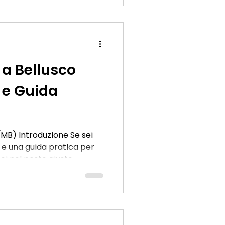
e edilizio nel nostro Paese.
io del Consiglio nazionale
a Bellusco
 e Guida
MB) Introduzione Se sei
li e una guida pratica per
ei nel posto giusto.
mobiliare è un passo
un processo complesso,
zione e conoscenza, puoi
lla tua casa e ottenere una
alcuni suggerimenti utili