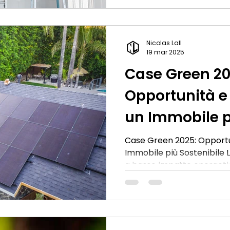
troviamo i controsoffitti,
impianti, migliorare l’est
aumentarne l’isolamento 
Nicolas Lall
quanto costa realizzare un
19 mar 2025
cartongesso? Quali sono l
Case Green 20
Opportunità e 
un Immobile p
Case Green 2025: Opportun
Immobile più Sostenibile L
a basso impatto energetico
2025. La Legge di Bilancio
introducono nuove regole
incentivi, favorendo inter
che aumentano il valore d
consumi. Impianti Termici