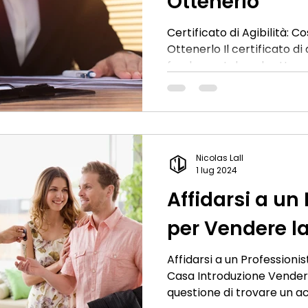
Ottenerlo
Certificato di Agibilità: 
Ottenerlo Il certificato d
fondamentale nel settore 
che un immobile è idoneo
utilizzato, rispettando le 
salubrità e risparmio ener
legge. Vediamo perché è 
e come ottenerlo. A Cosa S
Nicolas Lall
Agibilità? Questo certifi
1 lug 2024
immobile rispetti le norm
Affidarsi a un
per Vendere l
Affidarsi a un Professioni
Casa Introduzione Vender
questione di trovare un a