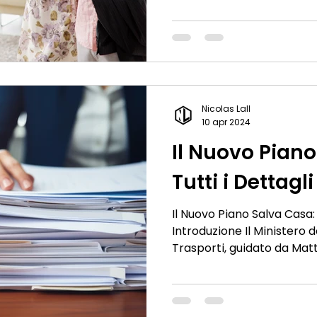
complesso che richiede 
una strategia ben defini
immobiliare di RE/MAX, so
perché affidarsi a un Prof
differenza nel successo de
Esperienza e Competenza
lunga storia di successo n
Nicolas Lall
nost
10 apr 2024
Il Nuovo Piano
Tutti i Dettagli
Il Nuovo Piano Salva Casa: 
Introduzione Il Ministero d
Trasporti, guidato da Matt
recentemente annunciato
noto come "Piano Salva Ca
risolvere varie irregolarità
rappresenta un passo sign