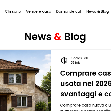
Chi sono
Vendere casa
Domande utili
News & Blog
News
&
Blog
Nicolas Lall
25 feb
Comprare cas
usata nel 202
svantaggi e c
senza sbaglia
Comprare casa nuova o us