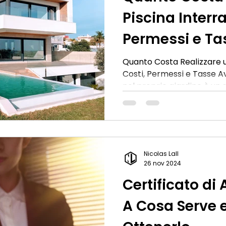
Piscina Interra
Permessi e Ta
Quanto Costa Realizzare u
Costi, Permessi e Tasse A
nel proprio giardino è un
di procedere è fondamenta
realizzazione, le autorizza
da pagare. In questo artico
aspetti per aiutarti a pian
1. Costo di una Piscina Int
Nicolas Lall
Considerare Il prezzo di u
26 nov 2024
variare in base a
Certificato di 
A Cosa Serve