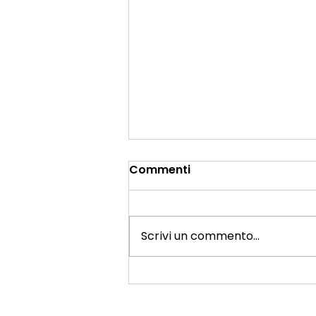
Commenti
Scrivi un commento...
Seconda casa: quali
tasse si pagano nel