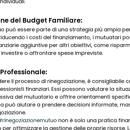
individuali.
one del Budget Familiare:
uo può essere parte di una strategia più ampia per 
Riducendo i costi del finanziamento, i mutuatari p
nanziarie aggiuntive per altri obiettivi, come rispar
li, investire o affrontare spese impreviste.
Professionale:
ere il processo di rinegoziazione, è consigliabile c
ssionisti finanziari. Essi possono valutare la situa
ssiva del mutuatario e offrire orientamenti specific
a può aiutare a prendere decisioni informate, ma
goziazione.
#rinegoziazionemutuo
 non è solo una pratica fina
er ottimizzare la gestione delle proprie risorse. La 