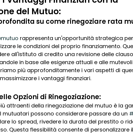
one del Mutuo: 
rofondita su come rinegoziare rata m
nemutuo
 rappresenta un'opportunità strategica per
mizzare le condizioni del proprio finanziamento. Q
ere all'istituto di credito una revisione delle clauso
andole in base alle esigenze attuali e alle mutevol
iamo più approfonditamente i vari aspetti di ques
assimizzare i vantaggi finanziari.
 delle Opzioni di Rinegoziazione:
più attraenti della rinegoziazione del mutuo è la g
i. I mutuatari possono considerare passare da un 
#
lare lo spread, rivedere la durata del prestito o ride
o. Questa flessibilità consente di personalizzare il