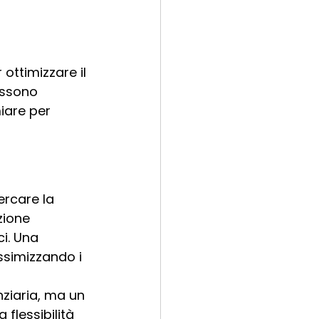
ottimizzare il 
ossono 
miare per 
ercare la 
zione 
i. Una 
ssimizzando i 
nziaria, ma un 
flessibilità 