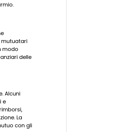
armio.
he 
i mutuatari 
in modo 
anziari delle 
. Alcuni 
 e 
rimborsi, 
zione. La 
mutuo con gli 