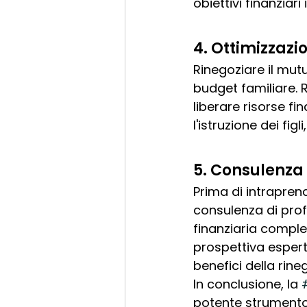
obiettivi finanziari 
4. 
Ottimizzazi
Rinegoziare il mut
budget familiare. 
liberare risorse fi
l'istruzione dei fig
5. 
Consulenza 
Prima di intraprend
consulenza di profe
finanziaria comple
prospettiva espert
benefici della rine
In conclusione, la 
potente strumento p