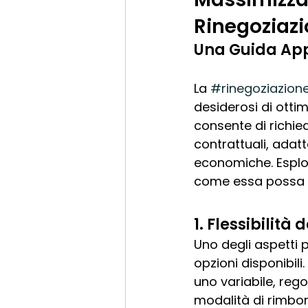
Rinegoziazi
Una Guida App
La 
#rinegoziazio
desiderosi di otti
consente di richied
contrattuali, adatt
economiche. Esplor
come essa possa m
1. Flessibilità
Uno degli aspetti 
opzioni disponibil
uno variabile, rego
modalità di rimbors