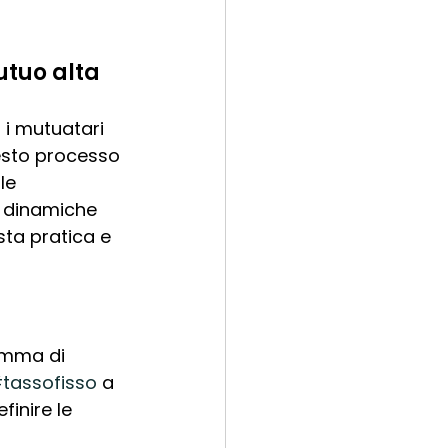
utuo alta
 i mutuatari 
uesto processo 
le 
i dinamiche 
ta pratica e 
amma di 
tassofisso
 a 
finire le 
 