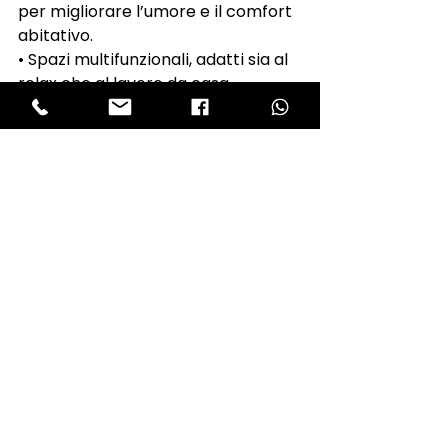
per migliorare l’umore e il comfort 
abitativo.
• Spazi multifunzionali, adatti sia al 
relax che al lavoro da casa.
Chi compra casa oggi cerca non 
solo un’abitazione, ma un luogo in 
cui vivere meglio.
Conclusione
Il mercato immobiliare del 2025 è 
guidato da tecnologia, sostenibilità 
e nuove esigenze abitative. Che tu 
voglia vendere o comprare casa, 
conoscere queste tendenze ti 
aiuterà a fare la scelta giusta.
Se vuoi una consulenza su misura 